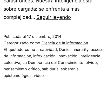
catastróficos. Nuestra inteligencia está
sobre cargada: se enfrenta a más
Daniel
complejidad…
Seguir leyendo
Innerarity
y
Publicada el
17 diciembre, 2014
su
Categorizado como
Ciencia de la información
libro
Etiquetado como
creatividad
,
Daniel Innerarity
,
exceso
de información
,
infoxicación
,
innovación
,
inteligencia
La
colectiva
,
La Democracia del Conocimiento
,
olvido
,
Democracia
pensamiento crítico
,
sabiduría
,
soberanía
del
epistemológica
,
video
Conocimiento