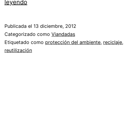
Diciembre
leyendo
13,
día
Publicada el
13 diciembre, 2012
de
Categorizado como
Viandadas
la
Etiquetado como
protección del ambiente
,
reciclaje
,
reutilización
no
bolsa