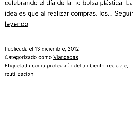
celebrando el día de la no bolsa plástica. La
idea es que al realizar compras, los…
Seguir
Diciembre
leyendo
13,
día
Publicada el
13 diciembre, 2012
de
Categorizado como
Viandadas
la
Etiquetado como
protección del ambiente
,
reciclaje
,
reutilización
no
bolsa