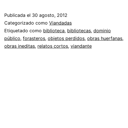
de
Objetos
Publicada el
30 agosto, 2012
perdidos
Categorizado como
Viandadas
II
Etiquetado como
biblioteca
,
bibliotecas
,
dominio
público
,
forasteros
,
objetos perdidos
,
obras huerfanas
,
obras ineditas
,
relatos cortos
,
viandante