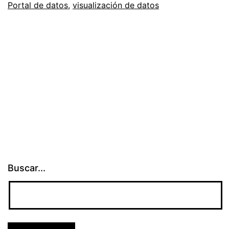
Portal de datos
,
visualización de datos
discapacidad
del
sitio
de
datos
del
gobierno
Buscar...