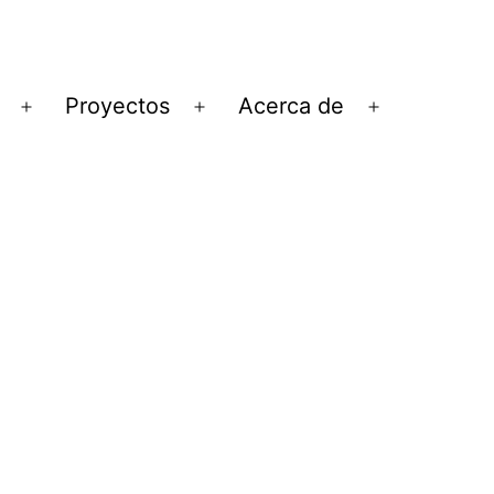
Proyectos
Acerca de
Abrir
Abrir
Abrir
el
el
el
menú
menú
menú