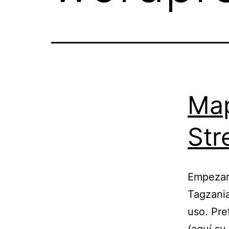
Ma
Str
Empezaré
Tagzani
uso. Pre