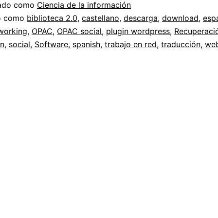
Scriblio
zado como
Ciencia de la información
en
do como
biblioteca 2.0
,
castellano
,
descarga
,
download
,
esp
working
,
OPAC
,
OPAC social
,
plugin wordpress
,
Recuperaci
español
ón
,
social
,
Software
,
spanish
,
trabajo en red
,
traducción
,
we
y
networking