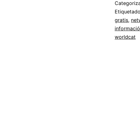
Categori
Etiqueta
gratis
,
net
informaci
worldcat