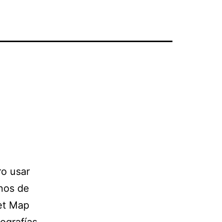
ro usar
nos de
eet Map