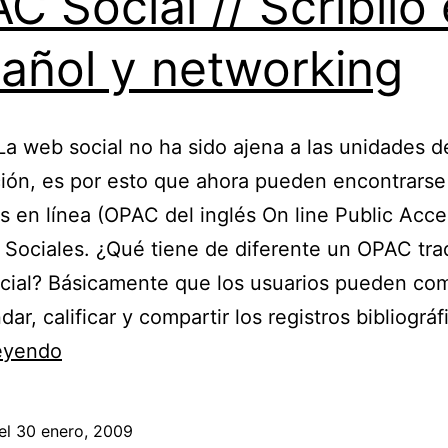
C Social // Scriblio
añol y networking
 La web social no ha sido ajena a las unidades d
ión, es por esto que ahora pueden encontrarse
s en línea (OPAC del inglés On line Public Acce
 Sociales. ¿Qué tiene de diferente un OPAC tra
cial? Básicamente que los usuarios pueden com
ar, calificar y compartir los registros bibliográ
OPAC
leyendo
Social
//
el
30 enero, 2009