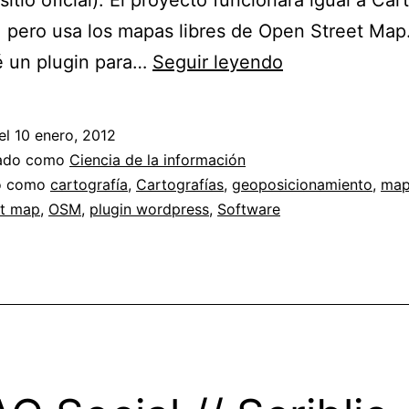
sitio oficial). El proyecto funcionará igual a Car
 pero usa los mapas libres de Open Street Map
Mapeando
é un plugin para…
Seguir leyendo
con
Open
el
10 enero, 2012
Street
zado como
Ciencia de la información
Map
do como
cartografía
,
Cartografías
,
geoposicionamiento
,
map
et map
,
OSM
,
plugin wordpress
,
Software