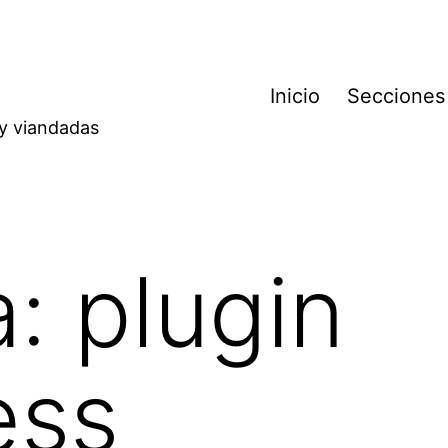
Inicio
Secciones
 y viandadas
a:
plugin
ess