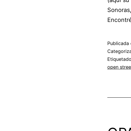
(aquí su 
Sonoras,
Encontr
Publicada 
Categori
Etiqueta
open stre