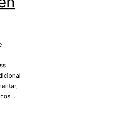
 en
e
ss
dicional
entar,
ficos…