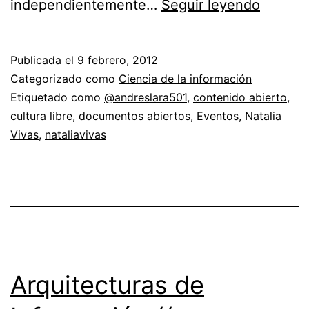
Arquite
independientemente…
Seguir leyendo
de
informa
Publicada el
9 febrero, 2012
sosteni
Categorizado como
Ciencia de la información
Etiquetado como
@andreslara501
,
contenido abierto
,
cultura libre
,
documentos abiertos
,
Eventos
,
Natalia
Vivas
,
nataliavivas
Arquitecturas de