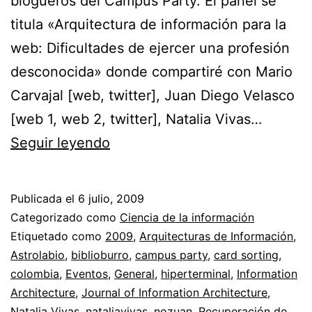
blogueros del Campus Party. El panel se
titula «Arquitectura de información para la
web: Dificultades de ejercer una profesión
desconocida» donde compartiré con Mario
Carvajal [web, twitter], Juan Diego Velasco
[web 1, web 2, twitter], Natalia Vivas…
Arquitecturas
Seguir leyendo
de
Información
Publicada el
6 julio, 2009
//
Categorizado como
Ciencia de la información
Diseñando
Etiquetado como
2009
,
Arquitecturas de Información
,
Astrolabio
,
biblioburro
,
campus party
,
card sorting
,
espacios
colombia
,
Eventos
,
General
,
hiperterminal
,
Information
digitales
Architecture
,
Journal of Information Architecture
,
Natalia Vivas
,
nataliavivas
,
nozuan
,
Recuperación de