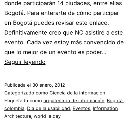
donde participarán 14 ciudades, entre ellas
Bogotá. Para enterarte de cómo participar
en Bogotá puedes revisar este enlace.
Definitivamente creo que NO asistiré a este
evento. Cada vez estoy más convencido de
que lo mejor de un evento es poder…
Día
Seguir leyendo
Mundial
de
Publicada el
30 enero, 2012
Arquitectura
Categorizado como
Ciencia de la información
de
Etiquetado como
arquitectura de información
,
Bogotá
,
colombia
,
Dia de la usabilidad
,
Eventos
,
Information
Información
Architecture
,
world ia day
2012