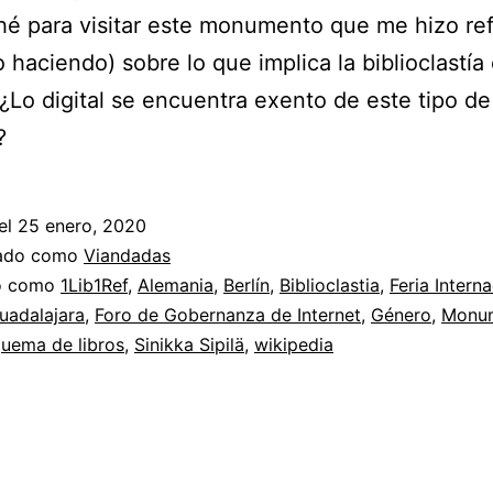
é para visitar este monumento que me hizo ref
go haciendo) sobre lo que implica la biblioclastía
¿Lo digital se encuentra exento de este tipo de
?
el
25 enero, 2020
zado como
Viandadas
do como
1Lib1Ref
,
Alemania
,
Berlín
,
Biblioclastia
,
Feria Interna
uadalajara
,
Foro de Gobernanza de Internet
,
Género
,
Monu
quema de libros
,
Sinikka Sipilä
,
wikipedia