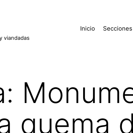
Inicio
Secciones
 y viandadas
a:
Monume
la quema d