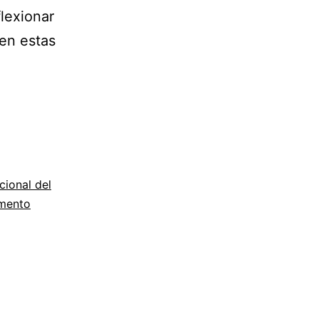
lexionar
 en estas
cional del
mento