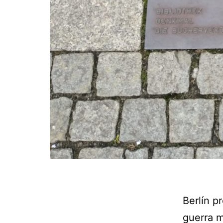
Berlín p
guerra m