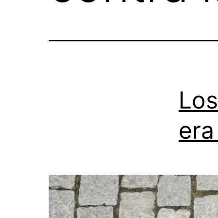
Los
era