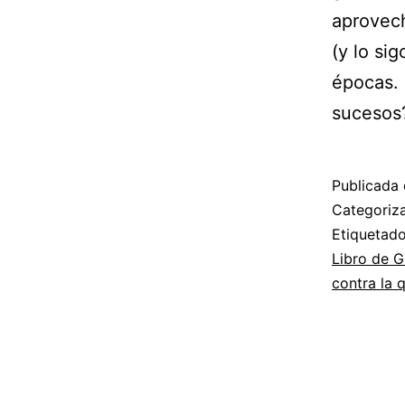
aprovech
(y lo si
épocas. 
sucesos
Publicada 
Categori
Etiqueta
Libro de G
contra la 