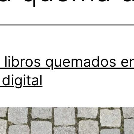
 libros quemados en
 digital