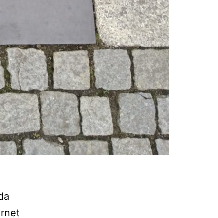
da
ernet