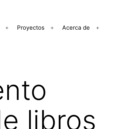
Proyectos
Acerca de
Abrir
Abrir
Abrir
el
el
el
menú
menú
menú
nto
e libros