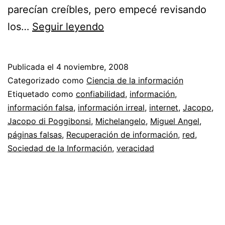
parecían creíbles, pero empecé revisando
Veracidad
los…
Seguir leyendo
y
confiabilidad
Publicada el
4 noviembre, 2008
en
Categorizado como
Ciencia de la información
internet
Etiquetado como
confiabilidad
,
información
,
información falsa
,
información irreal
,
internet
,
Jacopo
,
//
Jacopo di Poggibonsi
,
Michelangelo
,
Miguel Angel
,
El
páginas falsas
,
Recuperación de información
,
red
,
día
Sociedad de la Información
,
veracidad
que
me
timaron