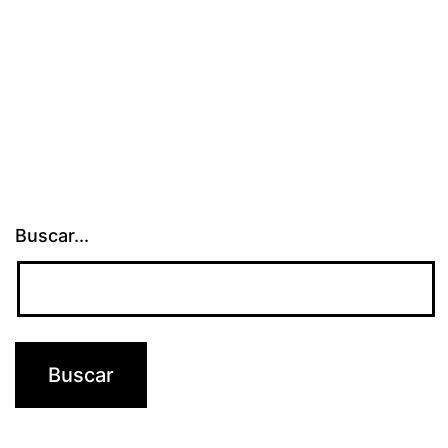
timaron
Buscar...