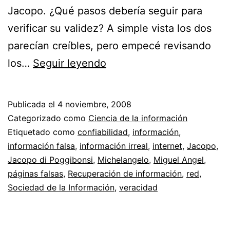
Jacopo. ¿Qué pasos debería seguir para
verificar su validez? A simple vista los dos
parecían creíbles, pero empecé revisando
Veracidad
los…
Seguir leyendo
y
confiabilidad
Publicada el
4 noviembre, 2008
en
Categorizado como
Ciencia de la información
internet
Etiquetado como
confiabilidad
,
información
,
información falsa
,
información irreal
,
internet
,
Jacopo
,
//
Jacopo di Poggibonsi
,
Michelangelo
,
Miguel Angel
,
El
páginas falsas
,
Recuperación de información
,
red
,
día
Sociedad de la Información
,
veracidad
que
me