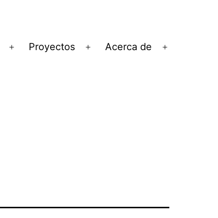
Proyectos
Acerca de
Abrir
Abrir
Abrir
el
el
el
menú
menú
menú