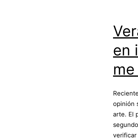
Ver
en 
me 
Reciente
opinión 
arte. El
segundo 
verifica