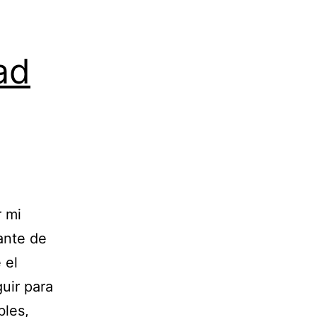
ad
r mi
ante de
 el
uir para
bles,