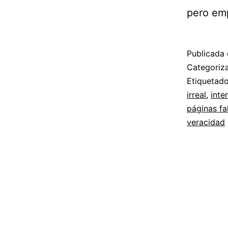
pero em
Publicada 
Categori
Etiqueta
irreal
,
inte
páginas fa
veracidad