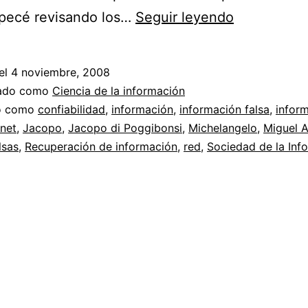
Veracidad
pecé revisando los…
Seguir leyendo
y
confiabilid
el
4 noviembre, 2008
en
zado como
Ciencia de la información
internet
do como
confiabilidad
,
información
,
información falsa
,
infor
rnet
,
Jacopo
,
Jacopo di Poggibonsi
,
Michelangelo
,
Miguel 
//
lsas
,
Recuperación de información
,
red
,
Sociedad de la Inf
El
día
que
me
timaron