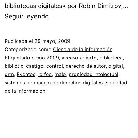
bibliotecas digitales» por Robin Dimitrov,…
Lo
Seguir leyendo
que
no
Publicada el
29 mayo, 2009
me
Categorizado como
Ciencia de la información
gustó
Etiquetado como
2009
,
acceso abierto
,
biblioteca
,
bibliotic
,
castigo
,
control
,
derecho de autor
,
digital
,
de
drm
,
Eventos
,
lo feo
,
malo
,
propiedad intelectual
,
Bibliotic
sistemas de manejo de derechos digitales
,
Sociedad
//
de la Información
DRM
cerrando
posibilidades