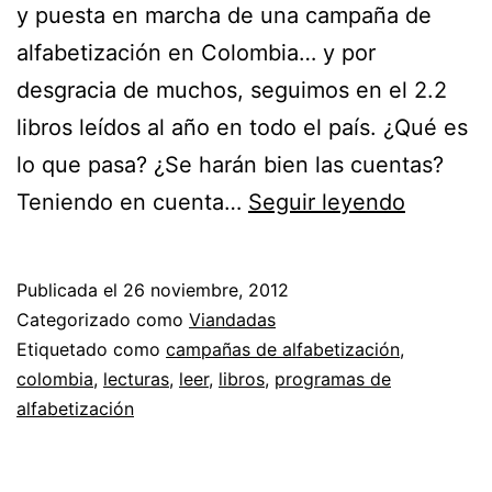
y puesta en marcha de una campaña de
alfabetización en Colombia… y por
desgracia de muchos, seguimos en el 2.2
libros leídos al año en todo el país. ¿Qué es
lo que pasa? ¿Se harán bien las cuentas?
Campañ
Teniendo en cuenta…
Seguir leyendo
de
alfabeti
Publicada el
26 noviembre, 2012
Categorizado como
Viandadas
Etiquetado como
campañas de alfabetización
,
colombia
,
lecturas
,
leer
,
libros
,
programas de
alfabetización