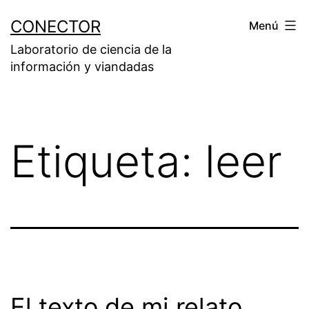
Saltar
CONECTOR
Menú
al
Laboratorio de ciencia de la
contenido
información y viandadas
Etiqueta:
leer
El texto de mi relato