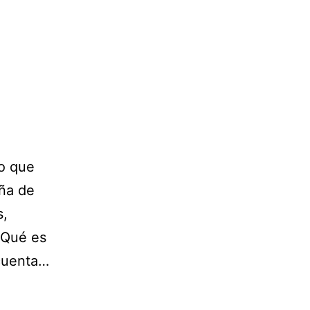
lo que
aña de
s,
 ¿Qué es
 cuenta…