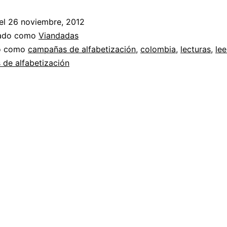
alfabetización
el
26 noviembre, 2012
zado como
Viandadas
do como
campañas de alfabetización
,
colombia
,
lecturas
,
lee
de alfabetización