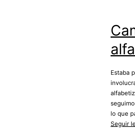
Ca
alf
Estaba p
involucr
alfabeti
seguimos
lo que p
Seguir 