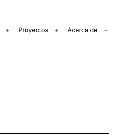
Proyectos
Acerca de
Abrir
Abrir
Abrir
el
el
el
menú
menú
menú