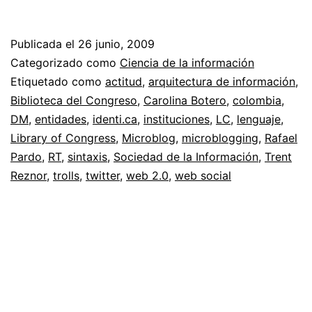
y
comunica
Publicada el
26 junio, 2009
de
Categorizado como
Ciencia de la información
la
Etiquetado como
actitud
,
arquitectura de información
,
Biblioteca del Congreso
,
Carolina Botero
,
colombia
,
ciencia
DM
,
entidades
,
identi.ca
,
instituciones
,
LC
,
lenguaje
,
//
Library of Congress
,
Microblog
,
microblogging
,
Rafael
Sintáxis
Pardo
,
RT
,
sintaxis
,
Sociedad de la Información
,
Trent
Reznor
,
trolls
,
twitter
,
web 2.0
,
web social
del
microblog