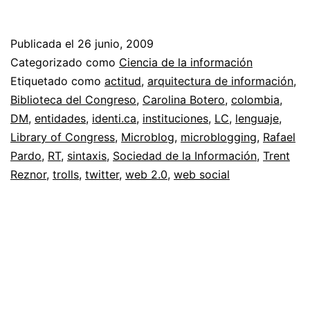
y
comunica
Publicada el
26 junio, 2009
de
Categorizado como
Ciencia de la información
la
Etiquetado como
actitud
,
arquitectura de información
,
Biblioteca del Congreso
,
Carolina Botero
,
colombia
,
ciencia
DM
,
entidades
,
identi.ca
,
instituciones
,
LC
,
lenguaje
,
//
Library of Congress
,
Microblog
,
microblogging
,
Rafael
Sintáxis
Pardo
,
RT
,
sintaxis
,
Sociedad de la Información
,
Trent
Reznor
,
trolls
,
twitter
,
web 2.0
,
web social
del
microblog