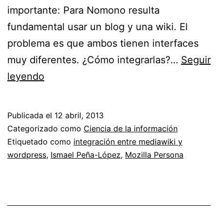
importante: Para Nomono resulta
fundamental usar un blog y una wiki. El
problema es que ambos tienen interfaces
muy diferentes. ¿Cómo integrarlas?…
Seguir
Cambiando
leyendo
la
estructura
Publicada el
12 abril, 2013
del
Categorizado como
Ciencia de la información
sitio
Etiquetado como
integración entre mediawiki y
wordpress
,
Ismael Peña-López
,
Mozilla Persona
web
e
integrando
servicios