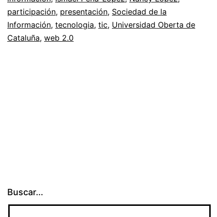
participación
,
presentación
,
Sociedad de la
Educación
Información
,
tecnologia
,
tic
,
Universidad Oberta de
Cataluña
,
web 2.0
Buscar...