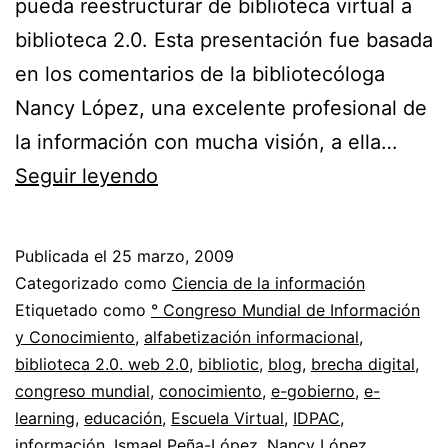
pueda reestructurar de biblioteca virtual a
biblioteca 2.0. Esta presentación fue basada
en los comentarios de la bibliotecóloga
Nancy López, una excelente profesional de
la información con mucha visión, a ella…
De
Seguir leyendo
Biblioteca
virtual
Publicada el
25 marzo, 2009
a
Categorizado como
Ciencia de la información
Biblioteca
Etiquetado como
° Congreso Mundial de Información
y Conocimiento
,
alfabetización informacional
,
2.0
biblioteca 2.0. web 2.0
,
bibliotic
,
blog
,
brecha digital
,
//
congreso mundial
,
conocimiento
,
e-gobierno
,
e-
TIC
learning
,
educación
,
Escuela Virtual
,
IDPAC
,
información
,
Ismael Peña-López
para
,
Nancy López
,