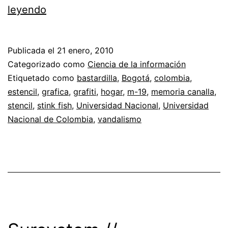
Memoria
leyendo
Canalla
//
Publicada el
21 enero, 2010
Cuando
Categorizado como
Ciencia de la información
las
Etiquetado como
bastardilla
,
Bogotá
,
colombia
,
estencil
,
grafica
,
grafiti
,
hogar
,
m-19
,
memoria canalla
,
paredes
stencil
,
stink fish
,
Universidad Nacional
,
Universidad
hablan
Nacional de Colombia
,
vandalismo