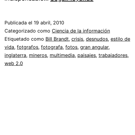
Brandt
//
Publicada el
19 abril, 2010
Fotografía
Categorizado como
Ciencia de la información
Etiquetado como
Bill Brandt
,
crisis
,
desnudos
,
estilo de
vida
,
fotgrafos
,
fotografa
,
fotos
,
gran angular
,
inglaterra
,
mineros
,
multimedia
,
paisajes
,
trabajadores
,
web 2.0