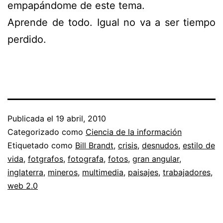
empapándome de este tema.
Aprende de todo. Igual no va a ser tiempo
perdido.
Publicada el
19 abril, 2010
Categorizado como
Ciencia de la información
Etiquetado como
Bill Brandt
,
crisis
,
desnudos
,
estilo de
vida
,
fotgrafos
,
fotografa
,
fotos
,
gran angular
,
inglaterra
,
mineros
,
multimedia
,
paisajes
,
trabajadores
,
web 2.0