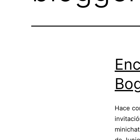
Enc
Bog
Hace co
invitaci
minichat