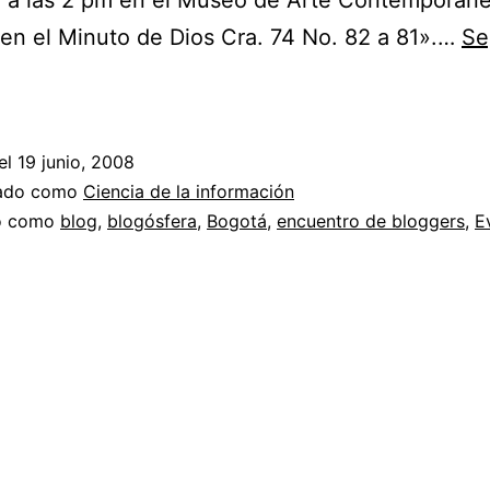
o a las 2 pm en el Museo de Arte Contemporán
en el Minuto de Dios Cra. 74 No. 82 a 81».…
Se
Encuentro
de
Bloggers
el
19 junio, 2008
en
zado como
Ciencia de la información
Bogotá
do como
blog
,
blogósfera
,
Bogotá
,
encuentro de bloggers
,
E