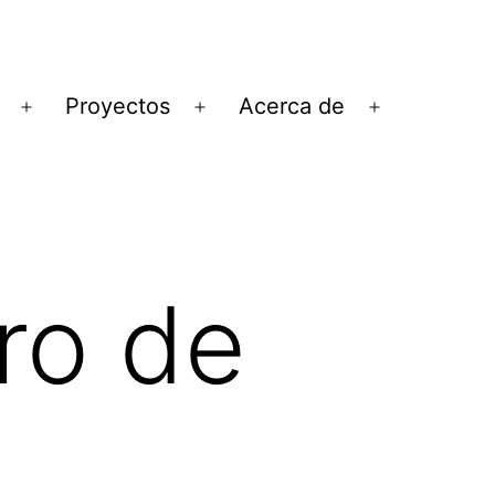
Proyectos
Acerca de
Abrir
Abrir
Abrir
el
el
el
menú
menú
menú
ro de