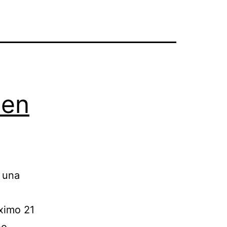
 en
 una
óximo 21