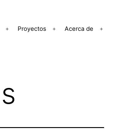
Proyectos
Acerca de
Abrir
Abrir
Abrir
el
el
el
menú
menú
menú
as