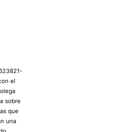
623821-
con el
colega
ia sobre
tas que
an una
La
ndo