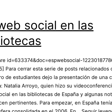
web social en las
liotecas
hare id=633374&doc=espwebsocial-1223018778
 Para cerrar esta serie de posts relacionados 
o de estudiantes dejo la presentación de una 
: Natalia Arroyo, quien hizo su videoconferenc
ocial en las bibliotecas de España y algunas no
en pertinentes. Para empezar, en España tení
sfera consolidada en el 2006. En…
Seguir leye