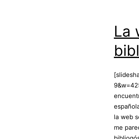
La 
bib
[slides
9&w=425]
encuentr
española
la web s
me parec
bibliogó