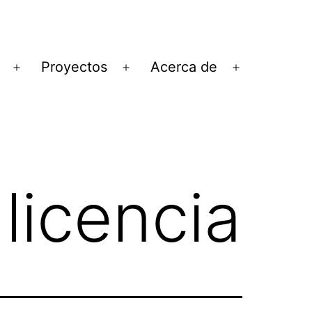
Proyectos
Acerca de
Abrir
Abrir
Abrir
el
el
el
menú
menú
menú
licencia