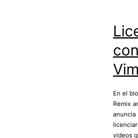
Lic
con
Vim
En el bl
Remix a
anuncia 
licencia
videos q