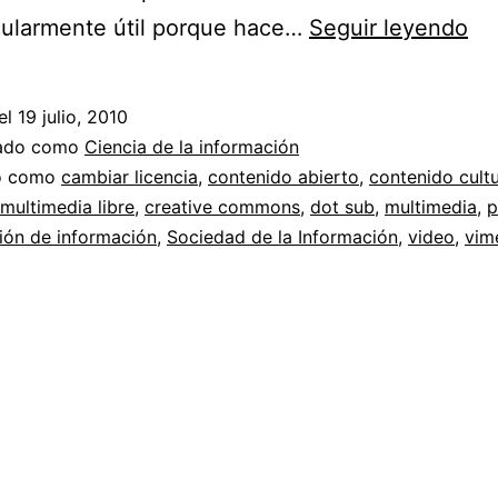
Li
cularmente útil porque hace…
Seguir leyendo
de
vi
el
19 julio, 2010
co
zado como
Ciencia de la información
Cr
do como
cambiar licencia
,
contenido abierto
,
contenido cultu
multimedia libre
,
creative commons
,
dot sub
,
multimedia
,
p
Co
ión de información
,
Sociedad de la Información
,
video
,
vim
//
Vi
y
el
co
lib