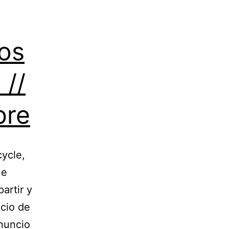
os
//
bre
cycle,
ue
artir y
icio de
anuncio