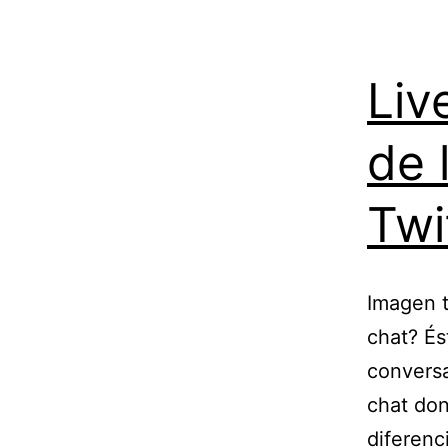
Liv
de 
Twi
Imagen t
chat? És
conversa
chat don
diferenc