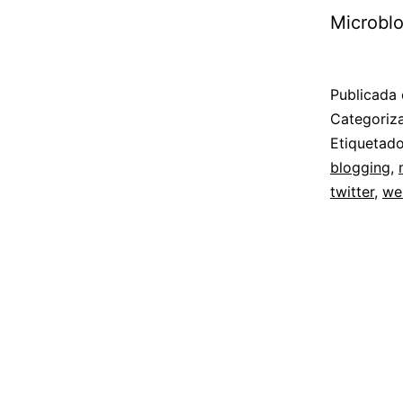
Microbl
Publicada 
Categori
Etiqueta
blogging
,
twitter
,
we