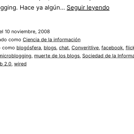
Live
ogging. Hace ya algún…
Seguir leyendo
blogging
//
el
10 noviembre, 2008
La
zado como
Ciencia de la información
muerte
do como
blogósfera
,
blogs
,
chat
,
Converitlive
,
facebook
,
flic
microblogging
,
muerte de los blogs
,
Sociedad de la Inform
de
b 2.0
,
wired
los
blogs
//
Chats
vs
Twitter