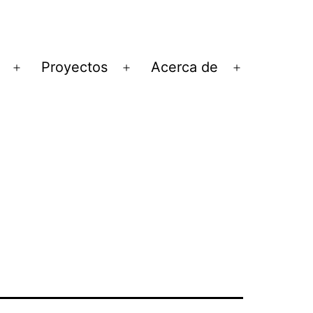
Proyectos
Acerca de
Abrir
Abrir
Abrir
el
el
el
menú
menú
menú