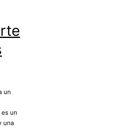
rte
s
a un
 es un
y una