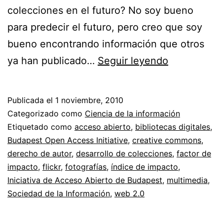
colecciones en el futuro? No soy bueno
para predecir el futuro, pero creo que soy
bueno encontrando información que otros
Desarrollo
ya han publicado…
Seguir leyendo
de
coleccione
Publicada el
1 noviembre, 2010
en
Categorizado como
Ciencia de la información
bibliotecas
Etiquetado como
acceso abierto
,
bibliotecas digitales
,
Budapest Open Access Initiative
,
creative commons
,
digitales
derecho de autor
,
desarrollo de colecciones
,
factor de
impacto
,
flickr
,
fotografías
,
índice de impacto
,
Iniciativa de Acceso Abierto de Budapest
,
multimedia
,
Sociedad de la Información
,
web 2.0