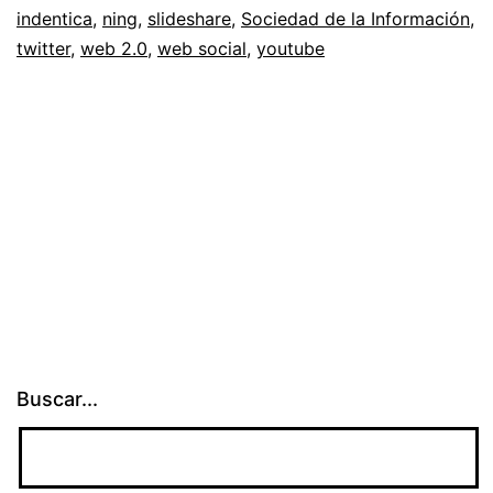
¿vamo
indentica
,
ning
,
slideshare
,
Sociedad de la Información
,
en
twitter
,
web 2.0
,
web social
,
youtube
el
camin
correc
Buscar...