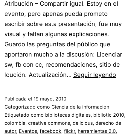
Atribución – Compartir igual. Estoy en el
evento, pero apenas pueda prometo
escribir sobre esta presentación, fue muy
visual y faltan algunas explicaciones.
Guardo las preguntas del público que
aportaron mucho a la discusión: Licenciar
sw, fb con cc, recomendaciones, sitio de
Biblio
loución. Actualización…
Seguir leyendo
2.0
y
Publicada el
19 mayo, 2010
derec
Categorizado como
Ciencia de la información
de
Etiquetado como
bibliotecas digitales
,
bibliotic 2010
,
colombia
,
creative commons
,
delicious
,
derecho de
autor
autor
,
Eventos
,
facebook
,
flickr
,
herramientas 2.0
,