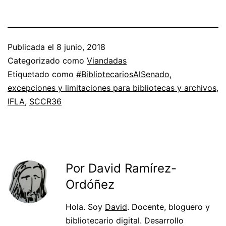
Publicada el
8 junio, 2018
Categorizado como
Viandadas
Etiquetado como
#BibliotecariosAlSenado
,
excepciones y limitaciones para bibliotecas y archivos
,
IFLA
,
SCCR36
Por David Ramírez-
Ordóñez
Hola. Soy
David
. Docente, bloguero y
bibliotecario digital. Desarrollo