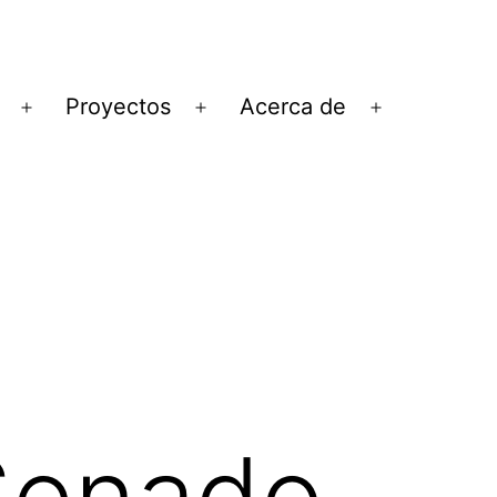
Proyectos
Acerca de
Abrir
Abrir
Abrir
el
el
el
menú
menú
menú
lSenado