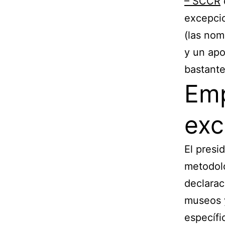
– SCCR
excepcio
(las nom
y un apo
bastante
Emp
exc
El presi
metodolo
declarac
museos 
específi