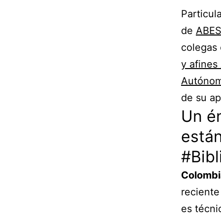
Particul
de
ABES 
colegas 
y afine
Autónomo
de su a
Un én
están
#Bibl
Colombi
reciente
es técni