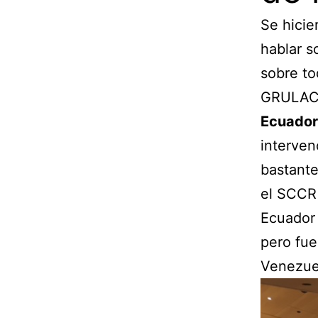
Se hicie
hablar s
sobre to
GRULA
Ecuador,
interven
bastante
el SCCR 
Ecuador 
pero fue
Venezuel