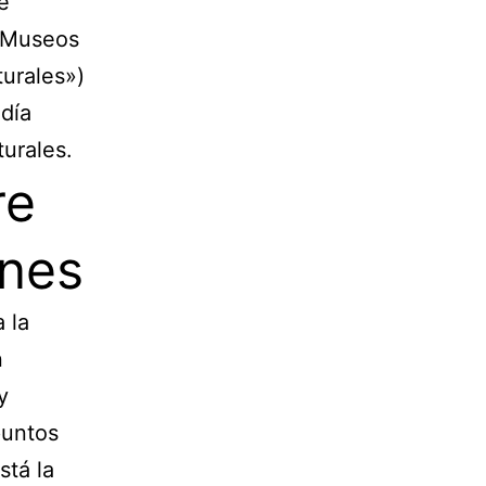
e
y Museos
urales»)
día
turales.
re
ones
 la
n
y
puntos
stá la