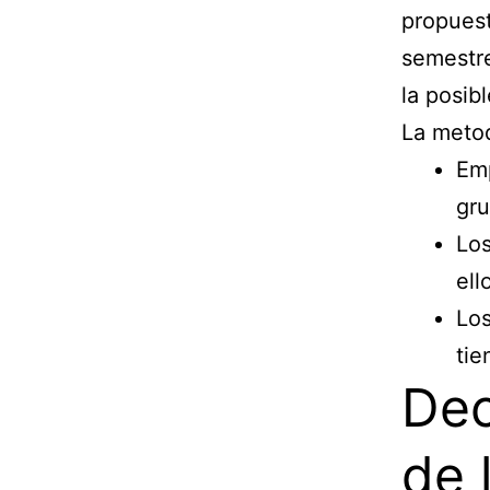
propues
semestre
la posib
La metod
Emp
gru
Los
ell
Los
tie
Dec
de 