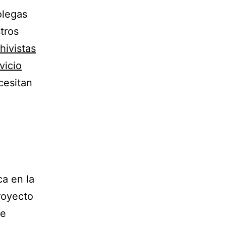
olegas
tros
hivistas
vicio
esitan
a en la
royecto
ue