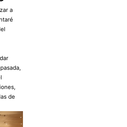
zar a
ntaré
del
dar
 pasada,
l
iones,
das de