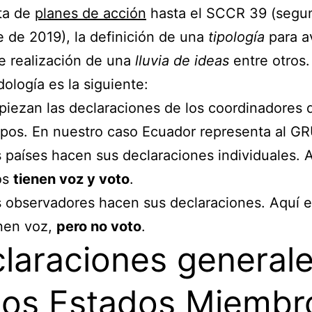
ta de
planes de acción
hasta el SCCR 39 (segu
 de 2019), la definición de una
tipología
para a
le realización de una
lluvia de ideas
entre otros.
ología es la siguiente:
iezan las declaraciones de los coordinadores 
pos. En nuestro caso Ecuador representa al G
 países hacen sus declaraciones individuales. 
os
tienen voz y voto
.
 observadores hacen sus declaraciones. Aquí e
nen voz,
pero no voto
.
laraciones general
los Estados Miembr