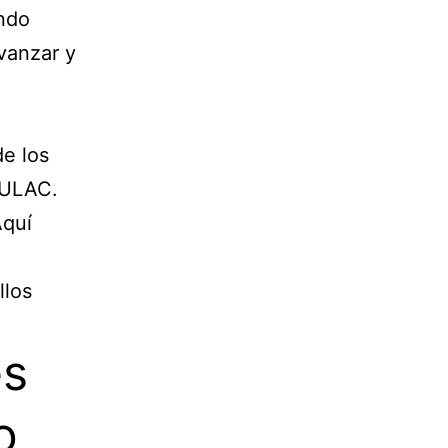
ndo
vanzar y
de los
RULAC.
Aquí
llos
es
o