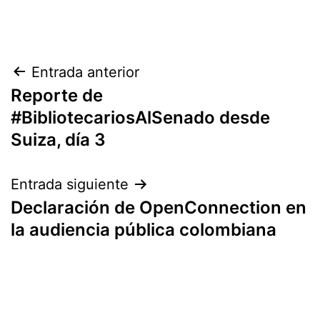
Navegación
Entrada anterior
Reporte de
de
#BibliotecariosAlSenado desde
entradas
Suiza, día 3
Entrada siguiente
Declaración de OpenConnection en
la audiencia pública colombiana