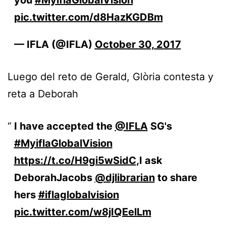
pic.twitter.com/d8HazKGDBm
— IFLA (@IFLA)
October 30, 2017
Luego del reto de Gerald, Glòria contesta y
reta a Deborah
I have accepted the
@IFLA
SG's
#MyiflaGlobalVision
https://t.co/H9gi5wSidC
,I ask
DeborahJacobs
@djlibrarian
to share
hers
#iflaglobalvision
pic.twitter.com/w8jIQEelLm