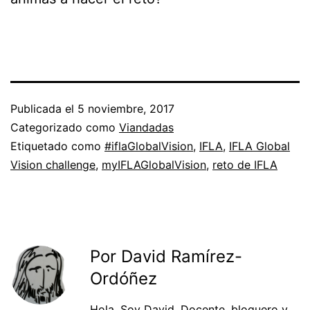
Publicada el
5 noviembre, 2017
Categorizado como
Viandadas
Etiquetado como
#iflaGlobalVision
,
IFLA
,
IFLA Global
Vision challenge
,
myIFLAGlobalVision
,
reto de IFLA
Por David Ramírez-
Ordóñez
Hola. Soy
David
. Docente, bloguero y