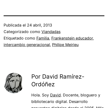
Publicada el
24 abril, 2013
Categorizado como
Viandadas
Etiquetado como
Familia
,
Frankenstein educador
,
intercambio generacional
,
Philipe Meirieu
Por David Ramírez-
Ordóñez
Hola. Soy
David
. Docente, bloguero y
bibliotecario digital. Desarrollo
proyectos digitales desde el 2005. Más