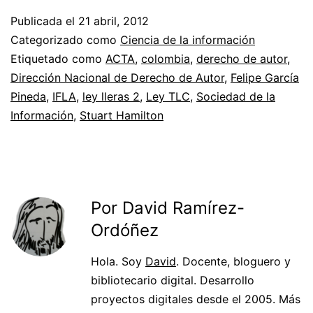
Publicada el
21 abril, 2012
Categorizado como
Ciencia de la información
Etiquetado como
ACTA
,
colombia
,
derecho de autor
,
Dirección Nacional de Derecho de Autor
,
Felipe García
Pineda
,
IFLA
,
ley lleras 2
,
Ley TLC
,
Sociedad de la
Información
,
Stuart Hamilton
Por David Ramírez-
Ordóñez
Hola. Soy
David
. Docente, bloguero y
bibliotecario digital. Desarrollo
proyectos digitales desde el 2005. Más