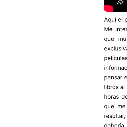
Aquí el
Me inte
que muc
exclusi
películ
informac
pensar e
libros a
horas de
que me 
resulta
debería