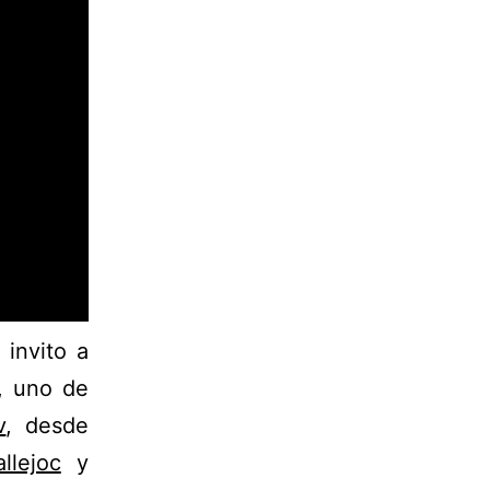
 invito a
a, uno de
v
, desde
llejoc
y