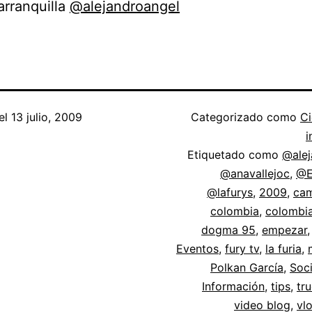
rranquilla
@alejandroangel
el
13 julio, 2009
Categorizado como
Ci
i
Etiquetado como
@alej
@anavallejoc
,
@E
@lafurys
,
2009
,
cam
colombia
,
colombi
dogma 95
,
empezar
Eventos
,
fury tv
,
la furia
,
Polkan García
,
Soc
Información
,
tips
,
tr
video blog
,
vl