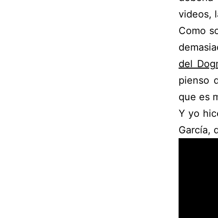
videos, 
Como so
demasia
del Dog
pienso 
que es m
Y yo hi
García, 