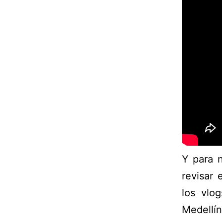
Y para n
revisar 
los vlo
Medell