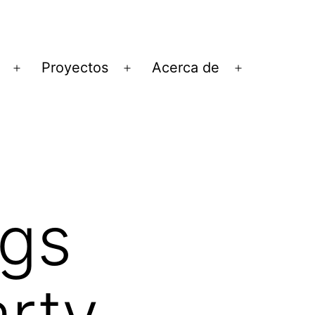
Proyectos
Acerca de
Abrir
Abrir
Abrir
el
el
el
menú
menú
menú
ogs
rty