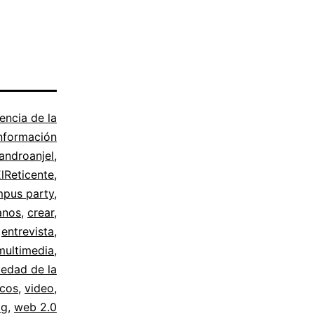
encia de la
nformación
androanjel
,
lReticente
,
pus party
,
anos
,
crear
,
,
entrevista
,
multimedia
,
iedad de la
ucos
,
video
,
og
,
web 2.0