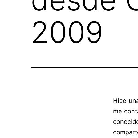
2009
Hice un
me conta
conoci
compart