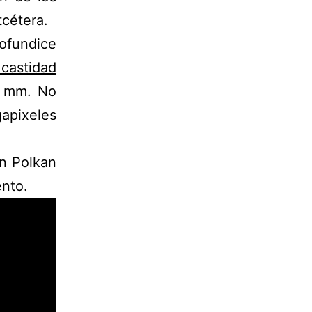
tcétera.
ofundice
 castidad
5 mm. No
apixeles
n Polkan
ento.