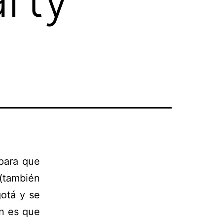
ara que
 (también
otá y se
n es que