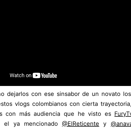
o dejarlos con ese sinsabor de un novato los
estos vlogs colombianos con cierta trayectori
gs con más audiencia que he visto es
FuryT
ín el ya mencionado
@ElReticente
y
@anava