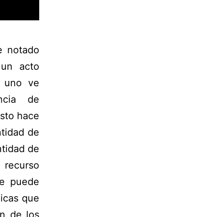
e notado
 un acto
o uno ve
encia de
esto hace
ntidad de
ntidad de
e recurso
ue puede
icas que
n de los