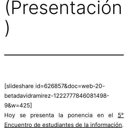
(Presentación
)
[slideshare id=626857&doc=web-20-
betadavidramirez-1222777846081498-
9&w=425]
Hoy se presenta la ponencia en el
5°
Encuentro de estudiantes de la información
.