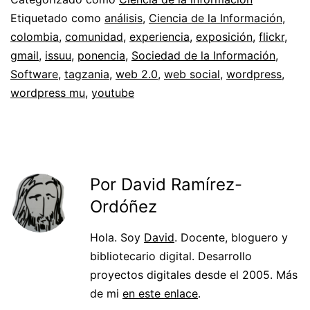
Etiquetado como
análisis
,
Ciencia de la Información
,
colombia
,
comunidad
,
experiencia
,
exposición
,
flickr
,
gmail
,
issuu
,
ponencia
,
Sociedad de la Información
,
Software
,
tagzania
,
web 2.0
,
web social
,
wordpress
,
wordpress mu
,
youtube
Por David Ramírez-
Ordóñez
Hola. Soy
David
. Docente, bloguero y
bibliotecario digital. Desarrollo
proyectos digitales desde el 2005. Más
de mi
en este enlace
.