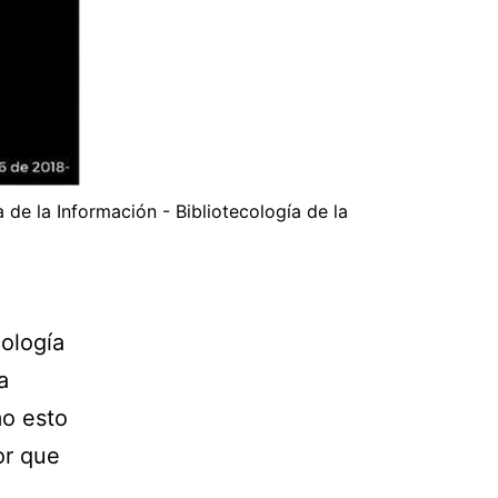
 de la Información - Bibliotecología de la
cología
a
mo esto
or que