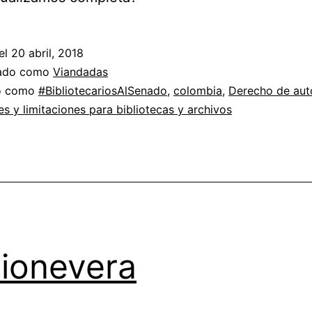
el
20 abril, 2018
zado como
Viandadas
do como
#BibliotecariosAlSenado
,
colombia
,
Derecho de aut
s y limitaciones para bibliotecas y archivos
lionevera