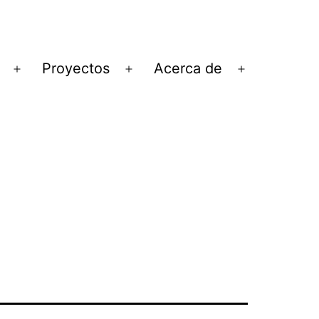
Proyectos
Acerca de
Abrir
Abrir
Abrir
el
el
el
menú
menú
menú