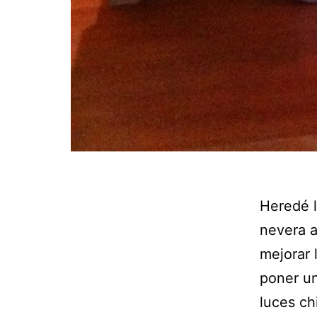
Heredé l
nevera a
mejorar 
poner un
luces ch