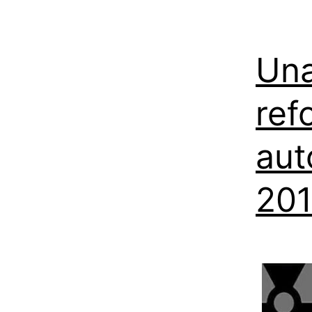
Una
ref
aut
20