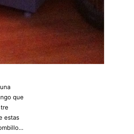
 una
tengo que
tre
e estas
bombillo…