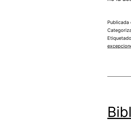
Publicada 
Categori
Etiqueta
excepcione
Bib