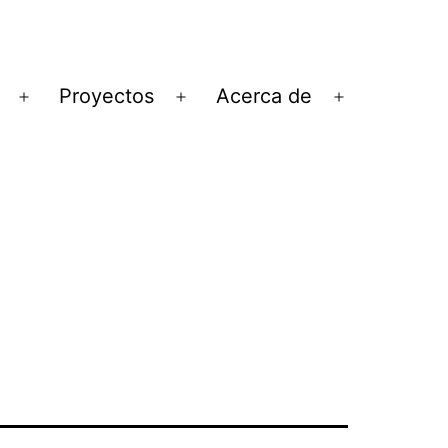
Proyectos
Acerca de
Abrir
Abrir
Abrir
el
el
el
menú
menú
menú