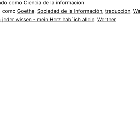
sé
zado como
Ciencia de la información
do como
Goethe
,
Sociedad de la Información
,
traducción
,
Wa
 jeder wissen - mein Herz hab´ich allein
,
Werther