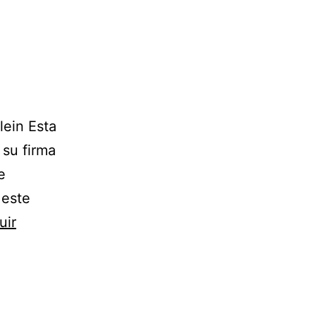
lein Esta
 su firma
e
 este
uir