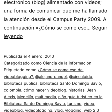
electrónico (blog) alimentado con videos;
una forma de comunicar que me ha llamado
la atención desde el Campus Party 2009. A
continuación «¿Cómo se come eso…
Seguir
Más
leyendo
videoblogging
//
Publicada el
4 enero, 2010
Niño
Categorizado como
Ciencia de la información
guía
Etiquetado como
¿Cómo se come eso del
videoblogging?
,
@alejandroangel
,
@cinealoido
,
en
biblioteca publica
,
biblioteca Santo Domingo Savio
,
Santo
colombia
,
cómo hacer videoblog
,
historias
,
Jean
Domingo
Alexis
,
Medellín
,
multimedia
,
niño guía turístico en la
Biblioteca Santo Domingo Savio
Savio,
,
turismo
,
video
,
videoblog
,
videoblogging
,
vlog
,
vlogging
,
web 2.0