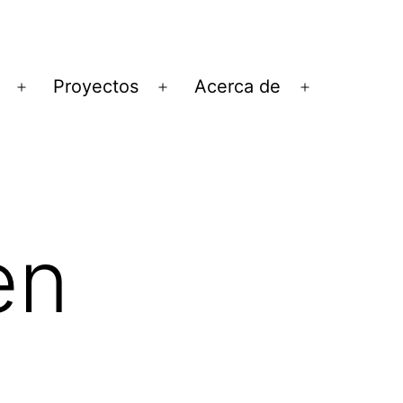
Proyectos
Acerca de
Abrir
Abrir
Abrir
el
el
el
menú
menú
menú
en