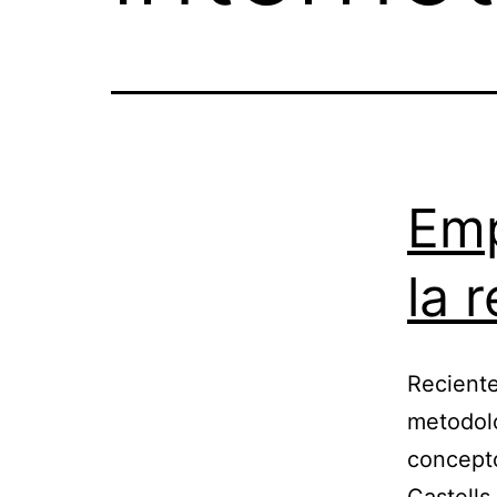
Emp
la 
Recient
metodolo
concepto