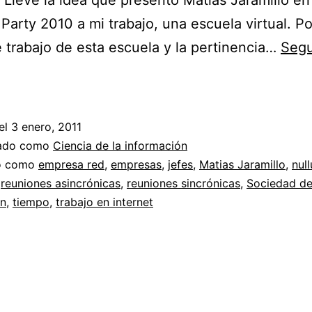
. Llevé la idea que presentó Matias Jaramillo en
arty 2010 a mi trabajo, una escuela virtual. Po
 trabajo de esta escuela y la pertinencia…
Segu
Empresa
red
y
el
3 enero, 2011
trabajo
zado como
Ciencia de la información
en
do como
empresa red
,
empresas
,
jefes
,
Matias Jaramillo
,
nul
,
reuniones asincrónicas
,
reuniones sincrónicas
,
Sociedad de
la
ón
,
tiempo
,
trabajo en internet
red