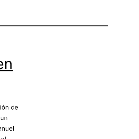
en
ión de
 un
anuel