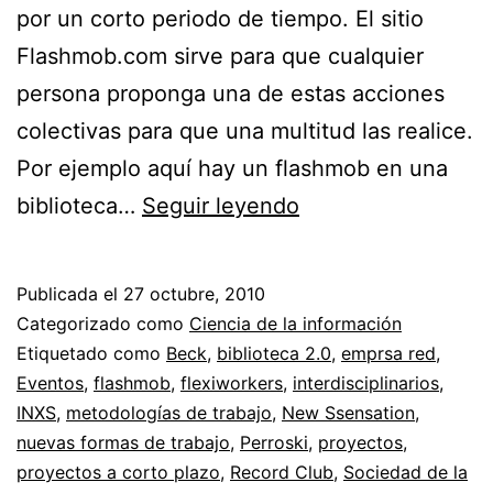
por un corto periodo de tiempo. El sitio
Flashmob.com sirve para que cualquier
persona proponga una de estas acciones
colectivas para que una multitud las realice.
Por ejemplo aquí hay un flashmob en una
Hackathones:
biblioteca…
Seguir leyendo
Proyectos
cortos
Publicada el
27 octubre, 2010
y
Categorizado como
Ciencia de la información
efectivos
Etiquetado como
Beck
,
biblioteca 2.0
,
emprsa red
,
Eventos
,
flashmob
,
flexiworkers
,
interdisciplinarios
,
//
INXS
,
metodologías de trabajo
,
New Ssensation
,
Beck,
nuevas formas de trabajo
,
Perroski
,
proyectos
,
Record
proyectos a corto plazo
,
Record Club
,
Sociedad de la