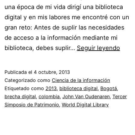
una época de mi vida dirigí una biblioteca
digital y en mis labores me encontré con un
gran reto: Antes de suplir las necesidades
de acceso a la información mediante mi
Conv
biblioteca, debes suplir…
Seguir leyendo
con
el
Publicada el
4 octubre, 2013
direc
Categorizado como
Ciencia de la información
de
Etiquetado como
2013
,
biblioteca digital
,
Bogotá
,
brecha digital
,
colombia
,
John Van Oudenaren
,
Tercer
la
Simposio de Patrimonio
,
World Digital Library
Bibli
Digita
Mund