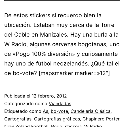
De estos stickers si recuerdo bien la
ubicación. Estaban muy cerca de la Torre
del Cable en Manizales. Hay una burla a la
W Radio, algunas cervezas bogotanas, uno
de «Pogo 100% diversión» y curiosamente
hay uno de fútbol neozelandés. ¿Qué tal el
de bo-vote? [mapsmarker marker=»12″]
Publicada el
12 febrero, 2012
Categorizado como
Viandadas
Etiquetado como
As
,
bo-vote
,
Candelaria Clásica
,
Cartografías
,
Cartografías gráficas
,
Chapinero Porter
,
New Zeland Football
,
Pogo
,
stickers
,
W Radio