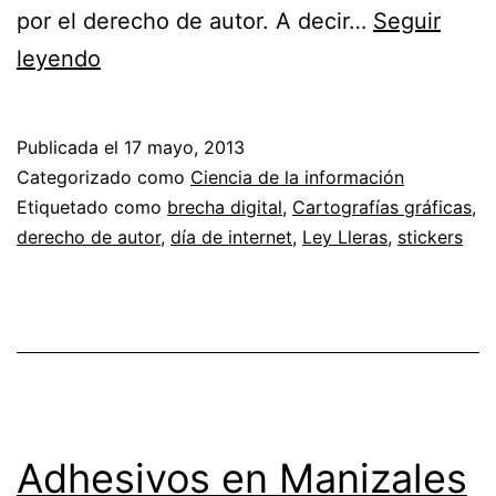
por el derecho de autor. A decir…
Seguir
Un
leyendo
nuevo
sticker
Publicada el
17 mayo, 2013
a
Categorizado como
Ciencia de la información
propósito
Etiquetado como
brecha digital
,
Cartografías gráficas
,
derecho de autor
,
día de internet
,
Ley Lleras
,
stickers
del
día
de
internet
Adhesivos en Manizales