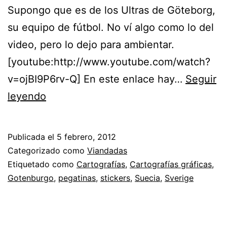
Supongo que es de los Ultras de Göteborg,
su equipo de fútbol. No ví algo como lo del
video, pero lo dejo para ambientar.
[youtube:http://www.youtube.com/watch?
v=ojBI9P6rv-Q] En este enlace hay…
Seguir
Stickers
leyendo
en
Götaplatsen.
Publicada el
5 febrero, 2012
Göteborg,
Categorizado como
Viandadas
Suecia
Etiquetado como
Cartografías
,
Cartografías gráficas
,
Gotenburgo
,
pegatinas
,
stickers
,
Suecia
,
Sverige