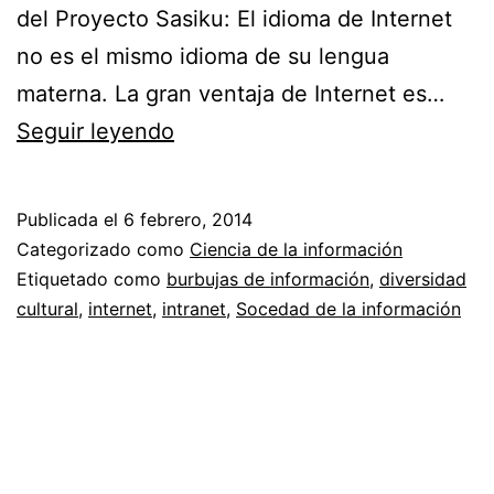
del Proyecto Sasiku: El idioma de Internet
no es el mismo idioma de su lengua
materna. La gran ventaja de Internet es…
El
Seguir leyendo
bibliotecario
guatemalteco
Publicada el
6 febrero, 2014
y
Categorizado como
Ciencia de la información
la
Etiquetado como
burbujas de información
,
diversidad
cultural
,
internet
,
intranet
,
Socedad de la información
diversidad
de
idiomas
en
Internet