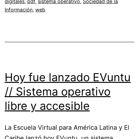
digitales
,
pdf
,
sistema operativo
,
Sociedad de la
en
Información
,
web
las
bibliotecas
Hoy fue lanzado EVuntu
// Sistema operativo
libre y accesible
La Escuela Virtual para América Latina y El
Caribe lanzó hoy EVuntu, un sistema