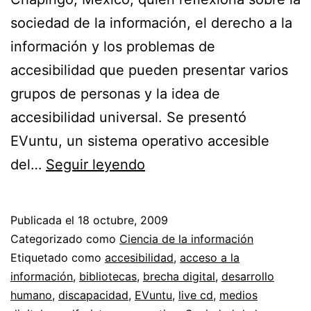
sociedad de la información, el derecho a la
información y los problemas de
accesibilidad que pueden presentar varios
grupos de personas y la idea de
accesibilidad universal. Se presentó
EVuntu, un sistema operativo accesible
Accesibilidad
del…
Seguir leyendo
web
y
Publicada el
18 octubre, 2009
participación
Categorizado como
Ciencia de la información
social
Etiquetado como
accesibilidad
,
acceso a la
información
,
bibliotecas
,
brecha digital
,
desarrollo
//
humano
,
discapacidad
,
EVuntu
,
live cd
,
medios
Accesibilidad