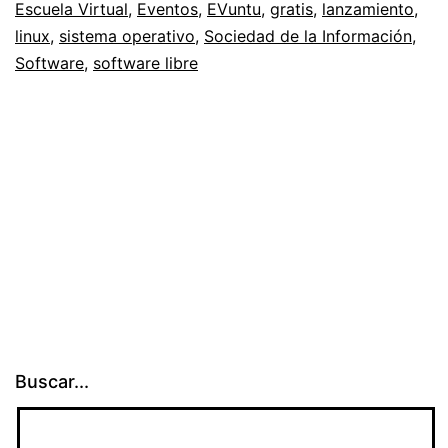
Escuela Virtual
,
Eventos
,
EVuntu
,
gratis
,
lanzamiento
,
operativo
linux
,
sistema operativo
,
Sociedad de la Información
,
libre
Software
,
software libre
y
accesible
Buscar...