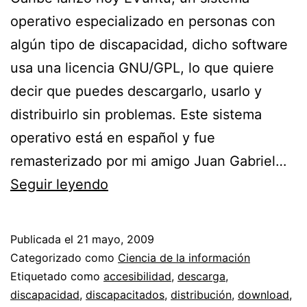
operativo especializado en personas con
algún tipo de discapacidad, dicho software
usa una licencia GNU/GPL, lo que quiere
decir que puedes descargarlo, usarlo y
distribuirlo sin problemas. Este sistema
operativo está en español y fue
remasterizado por mi amigo Juan Gabriel…
Hoy
Seguir leyendo
fue
lanzado
Publicada el
21 mayo, 2009
EVuntu
Categorizado como
Ciencia de la información
//
Etiquetado como
accesibilidad
,
descarga
,
discapacidad
,
discapacitados
,
distribución
,
download
,
Sistema