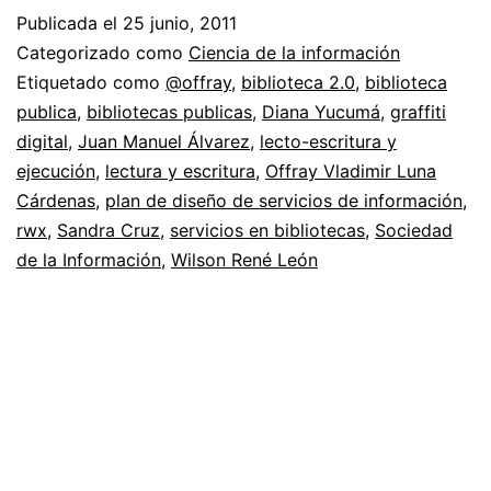
Publicada el
25 junio, 2011
Categorizado como
Ciencia de la información
Etiquetado como
@offray
,
biblioteca 2.0
,
biblioteca
publica
,
bibliotecas publicas
,
Diana Yucumá
,
graffiti
digital
,
Juan Manuel Álvarez
,
lecto-escritura y
ejecución
,
lectura y escritura
,
Offray Vladimir Luna
Cárdenas
,
plan de diseño de servicios de información
,
rwx
,
Sandra Cruz
,
servicios en bibliotecas
,
Sociedad
de la Información
,
Wilson René León