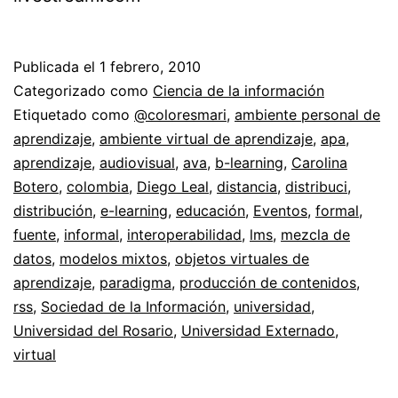
Publicada el
1 febrero, 2010
Categorizado como
Ciencia de la información
Etiquetado como
@coloresmari
,
ambiente personal de
aprendizaje
,
ambiente virtual de aprendizaje
,
apa
,
aprendizaje
,
audiovisual
,
ava
,
b-learning
,
Carolina
Botero
,
colombia
,
Diego Leal
,
distancia
,
distribuci
,
distribución
,
e-learning
,
educación
,
Eventos
,
formal
,
fuente
,
informal
,
interoperabilidad
,
lms
,
mezcla de
datos
,
modelos mixtos
,
objetos virtuales de
aprendizaje
,
paradigma
,
producción de contenidos
,
rss
,
Sociedad de la Información
,
universidad
,
Universidad del Rosario
,
Universidad Externado
,
virtual