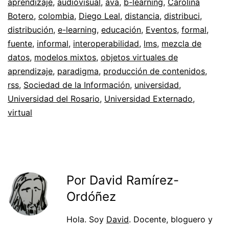
aprendizaje
,
audiovisual
,
ava
,
b-learning
,
Carolina
Botero
,
colombia
,
Diego Leal
,
distancia
,
distribuci
,
distribución
,
e-learning
,
educación
,
Eventos
,
formal
,
fuente
,
informal
,
interoperabilidad
,
lms
,
mezcla de
datos
,
modelos mixtos
,
objetos virtuales de
aprendizaje
,
paradigma
,
producción de contenidos
,
rss
,
Sociedad de la Información
,
universidad
,
Universidad del Rosario
,
Universidad Externado
,
virtual
Por David Ramírez-
Ordóñez
Hola. Soy
David
. Docente, bloguero y