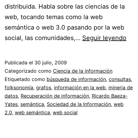
distribuida. Habla sobre las ciencias de la
web, tocando temas como la web
semántica o web 3.0 pasando por la web
We
social, las comunidades,…
Seguir leyendo
3.0
y
Publicada el
30 julio, 2009
cien
Categorizado como
Ciencia de la información
de
Etiquetado como
búsqueda de información
,
consultas
,
folksonomía
,
grafos
,
información en la web
,
mineria de
la
datos
,
Recuperación de información
,
Ricardo Baeza-
we
Yates
,
semántica
,
Sociedad de la Información
,
web
por
2.0
,
web semántica
,
web social
Ric
Bae