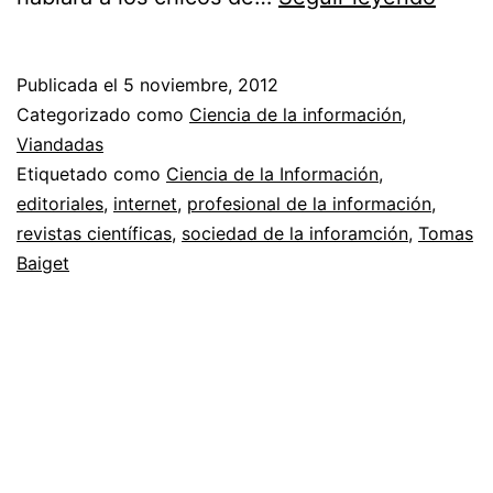
irrup
de
Publicada el
5 noviembre, 2012
Baige
Categorizado como
Ciencia de la información
,
Viandadas
Etiquetado como
Ciencia de la Información
,
editoriales
,
internet
,
profesional de la información
,
revistas científicas
,
sociedad de la inforamción
,
Tomas
Baiget