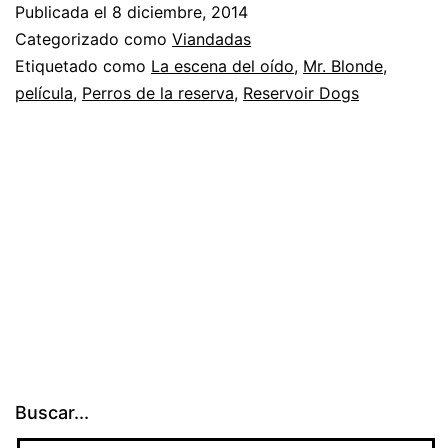
Publicada el
8 diciembre, 2014
de
Categorizado como
Viandadas
Re
Etiquetado como
La escena del oído
,
Mr. Blonde
,
película
,
Perros de la reserva
,
Reservoir Dogs
Do
La
es
de
oí
Buscar...