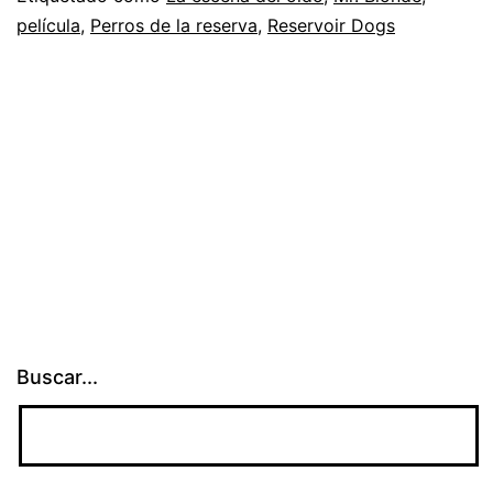
película
,
Perros de la reserva
,
Reservoir Dogs
Do
La
es
de
oí
Buscar...