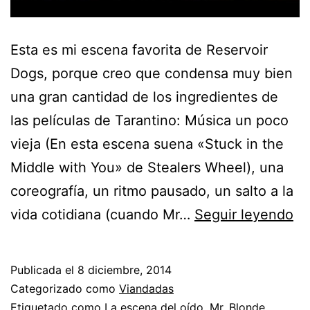
Esta es mi escena favorita de Reservoir
Dogs, porque creo que condensa muy bien
una gran cantidad de los ingredientes de
las películas de Tarantino: Música un poco
vieja (En esta escena suena «Stuck in the
Middle with You» de Stealers Wheel), una
coreografía, un ritmo pausado, un salto a la
Mi
vida cotidiana (cuando Mr…
Seguir leyendo
es
fa
Publicada el
8 diciembre, 2014
de
Categorizado como
Viandadas
Re
Etiquetado como
La escena del oído
,
Mr. Blonde
,